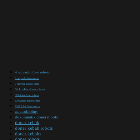
4 radyanlı döner robotu
5 radyanlı döner robotu
7 radyanlı döner robotu
50 kiloluk döner robotu
80 kiloluk döner robotu
120 kiloluk döner robotu
220 kiloluk döner robotu
avrupada döner
dokunmatik döner robotu
doner kebab
doner kebab robots
doner kebabs
doner robots