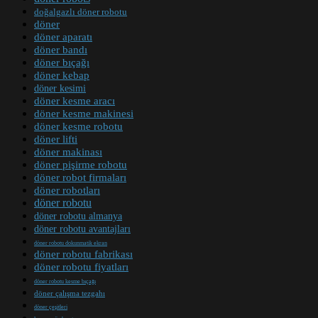
doğalgazlı döner robotu
döner
döner aparatı
döner bandı
döner bıçağı
döner kebap
döner kesimi
döner kesme aracı
döner kesme makinesi
döner kesme robotu
döner lifti
döner makinası
döner pişirme robotu
döner robot firmaları
döner robotları
döner robotu
döner robotu almanya
döner robotu avantajları
döner robotu dokunmatik ekran
döner robotu fabrikası
döner robotu fiyatları
döner robotu kesme bıçağı
döner çalışma tezgahı
döner çeşitleri