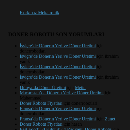
Korkmaz Mekatronik
DÖNER ROBOTU SON YORUMLARI
İsviçre’de Dönerin Yeri ve Döner Üretimi
için
donerrobotlari
İsviçre’de Dönerin Yeri ve Döner Üretimi
için
ibrahim
yanik
İsviçre’de Dönerin Yeri ve Döner Üretimi
için
donerrobotlari
İsviçre’de Dönerin Yeri ve Döner Üretimi
için
ibrahim
yanik
Dünya’da Döner Üretimi
için
Metin
Macaristan’da Dönerin Yeri ve Döner Üretimi
için
Mahammad
Döner Robotu Fiyatları
için
donerrobotlari
Fransa’da Dönerin Yeri ve Döner Üretimi
için
donerrobotlari
Fransa’da Dönerin Yeri ve Döner Üretimi
için
Zanet
Döner Robotu Fiyatları
için
hasan
Fast Food: 50 Kiloluk / 4 Radyanlı Döner Robotu
için