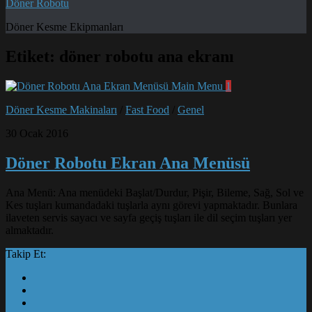
Döner Robotu
Döner Kesme Ekipmanları
Etiket:
döner robotu ana ekranı
1
Döner Kesme Makinaları
/
Fast Food
/
Genel
30 Ocak 2016
Döner Robotu Ekran Ana Menüsü
Ana Menü: Ana menüdeki Başlat/Durdur, Pişir, Bileme, Sağ, Sol ve
Kes tuşları kumandadaki tuşlarla aynı görevi yapmaktadır. Bunlara
ilaveten servis sayacı ve sayfa geçiş tuşları ile dil seçim tuşları yer
almaktadır.
Takip Et: