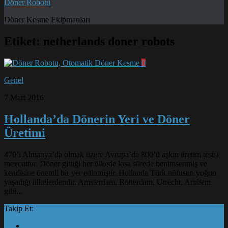
Döner Robotu
Döner Kesme Ekipmanları
Etiket:
netherlands doner robots
0
Genel
7 Mart 2016
Hollanda’da Dönerin Yeri ve Döner
Üretimi
470’i Almanya’da olmak üzere Avrupa’da 800’ü aşkın üretim tesisi
mevcuttur. Döner gittiği her ülkede kısa sürede benimsenmiş ve
kendisine önemli bir yer edinmiştir. Hollanda Türk nüfusun yoğun
yaşadığı ülkelerdendir. Amsterdam, Rotterdam, Utrecht, Arnhem
gibi...
Takip Et: