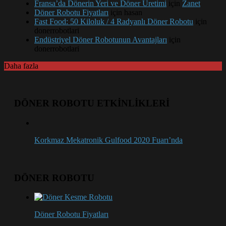
Fransa’da Dönerin Yeri ve Döner Üretimi
için
Zanet
Döner Robotu Fiyatları
için
hasan
Fast Food: 50 Kiloluk / 4 Radyanlı Döner Robotu
için
donerrobotlari
Endüstriyel Döner Robotunun Avantajları
için
donerrobotlari
Daha fazla
DÖNER ROBOTU ETKİNLİKLERİ
Korkmaz Mekatronik Gulfood 2020 Fuarı’nda
DÖNER ROBOTU
Döner Robotu Fiyatları