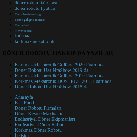
döner robotu fabrikası
döner robotu fiyatları
döner robotu kesme bıçağı
döner çalışma tezgahı
döner çeşitleri
konveyör bant
korkmaz
korkmaz mekatronik
DÖNER ROBOTU HAKKINDA YAZILAR
Korkmaz Mekatronik Gulfood 2020 Fuarı’nda
Döner Robotu Usa NraShow 2019’da
Korkmaz Mekatronik Gulfood 2019 Fuarı’nda
Korkmaz Mekatronik HOSTECH 2018 Fuarı’nda
Döner Robotu Usa NraShow 2018’de
Anasayfa
Fast Food
Döner Robotu Firmaları
Döner Kesme Makinaları
Endüstriyel Döner Ekipmanları
Endüstriyel Döner Robotu
Korkmaz Döner Robotu
İletişim