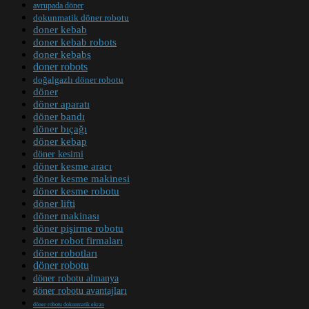
avrupada döner
dokunmatik döner robotu
doner kebab
doner kebab robots
doner kebabs
doner robots
doğalgazlı döner robotu
döner
döner aparatı
döner bandı
döner bıçağı
döner kebap
döner kesimi
döner kesme aracı
döner kesme makinesi
döner kesme robotu
döner lifti
döner makinası
döner pişirme robotu
döner robot firmaları
döner robotları
döner robotu
döner robotu almanya
döner robotu avantajları
döner robotu dokunmatik ekran