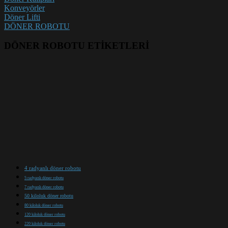
Konveyörler
Döner Lifti
DÖNER ROBOTU
DÖNER ROBOTU ETİKETLERİ
4 radyanlı döner robotu
5 radyanlı döner robotu
7 radyanlı döner robotu
50 kiloluk döner robotu
80 kiloluk döner robotu
120 kiloluk döner robotu
220 kiloluk döner robotu