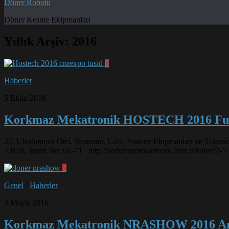
Döner Robotu
Döner Kesme Ekipmanları
Yıllık Arşiv:
2016
0
Haberler
5 Ekim 2016
Korkmaz Mekatronik HOSTECH 2016 Fu
22. Uluslararası Otel, Restoran, Cafe, Pastane Ekipmanları ve Tek
7.Hall, Stand No: 6E-11 http://korkmazmekatronik.com.tr/haber/2
0
Genel
/
Haberler
3 Mayıs 2016
Korkmaz Mekatronik NRASHOW 2016 Am