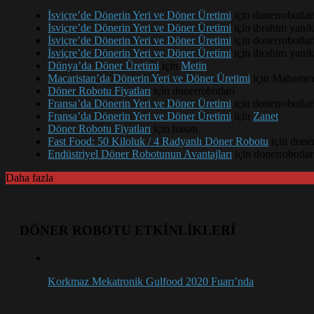
İsviçre’de Dönerin Yeri ve Döner Üretimi
için
donerrobotlar
İsviçre’de Dönerin Yeri ve Döner Üretimi
için
ibrahim yanik
İsviçre’de Dönerin Yeri ve Döner Üretimi
için
donerrobotlar
İsviçre’de Dönerin Yeri ve Döner Üretimi
için
ibrahim yanik
Dünya’da Döner Üretimi
için
Metin
Macaristan’da Dönerin Yeri ve Döner Üretimi
için
Mahamm
Döner Robotu Fiyatları
için
donerrobotlari
Fransa’da Dönerin Yeri ve Döner Üretimi
için
donerrobotlar
Fransa’da Dönerin Yeri ve Döner Üretimi
için
Zanet
Döner Robotu Fiyatları
için
hasan
Fast Food: 50 Kiloluk / 4 Radyanlı Döner Robotu
için
doner
Endüstriyel Döner Robotunun Avantajları
için
donerrobotlar
Daha fazla
DÖNER ROBOTU ETKİNLİKLERİ
Korkmaz Mekatronik Gulfood 2020 Fuarı’nda