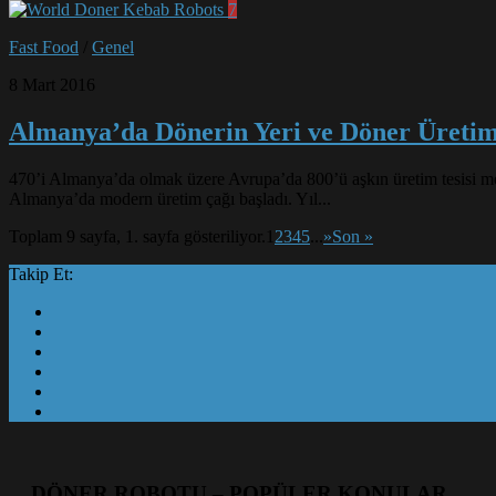
7
Fast Food
/
Genel
8 Mart 2016
Almanya’da Dönerin Yeri ve Döner Üretim
470’i Almanya’da olmak üzere Avrupa’da 800’ü aşkın üretim tesisi mev
Almanya’da modern üretim çağı başladı. Yıl...
Toplam 9 sayfa, 1. sayfa gösteriliyor.
1
2
3
4
5
...
»
Son »
Takip Et:
DÖNER ROBOTU – POPÜLER KONULAR