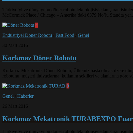
Türkiye’yi ve dünyayı bu döner robotu teknolojisiyle tanıştıran is
McCormick Place / Chicago – Amerika’daki 6379 No’lu Standta yer..
4
Endüstriyel Döner Robotu
/
Fast Food
/
Genel
30 Mart 2016
Korkmaz Döner Robotu
Korkmaz Mekatronik Döner Robotu, Ülkemiz başta olmak üzere dünya ülke
robotunu, müşteri ihtiyaçlarına, kullanım şekilleri ve alanlarına göre sü
0
Genel
/
Haberler
26 Mart 2016
Korkmaz Mekatronik TURABEXPO Fuar
Türkiye’yi ve dünyayı bu döner robotu teknolojisiyle tanıştıran 