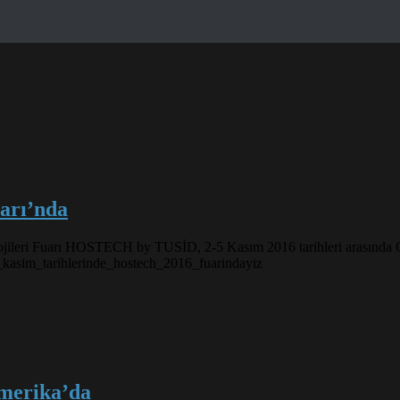
arı’nda
nolojileri Fuarı HOSTECH by TUSİD, 2-5 Kasım 2016 tarihleri arasınd
-5_kasim_tarihlerinde_hostech_2016_fuarindayiz
erika’da