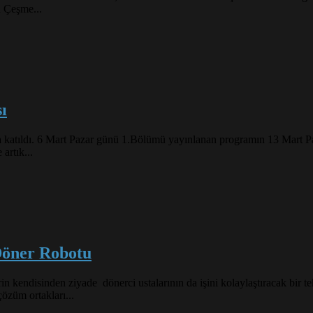
n Çeşme...
ı
atıldı. 6 Mart Pazar günü 1.Bölümü yayınlanan programın 13 Mart Pa
artık...
öner Robotu
in kendisinden ziyade dönerci ustalarının da işini kolaylaştıracak bir 
çözüm ortakları...