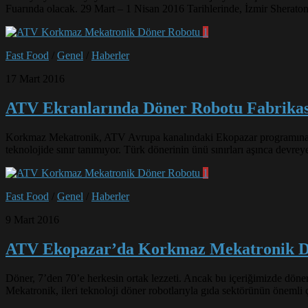
Fuarında olacak. 29 Mart – 1 Nisan 2016 Tarihlerinde, İzmir Sherato
1
Fast Food
/
Genel
/
Haberler
17 Mart 2016
ATV Ekranlarında Döner Robotu Fabrikas
Korkmaz Mekatronik, ATV Avrupa kanalındaki Ekopazar programına k
teknolojide sınır tanımıyor. Türk dönerinin ünü sınırları aşınca devreye 
1
Fast Food
/
Genel
/
Haberler
9 Mart 2016
ATV Ekopazar’da Korkmaz Mekatronik D
Döner, 7’den 70’e herkesin ortak lezzeti. Ancak bu içeriğimizde döner
Mekatronik, ileri teknoloji döner robotlarıyla gıda sektörünün önemli 