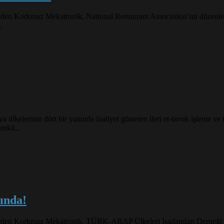
imlerden Korkmaz Mekatronik, National Restaurant Association’un düz
.
lerinin dört bir yanında faaliyet gösteren ileri et-tavuk işleme ve ür
rekli...
ında!
isimlerden Korkmaz Mekatronik, TÜRK-ARAP Ülkeleri İşadamları Dern