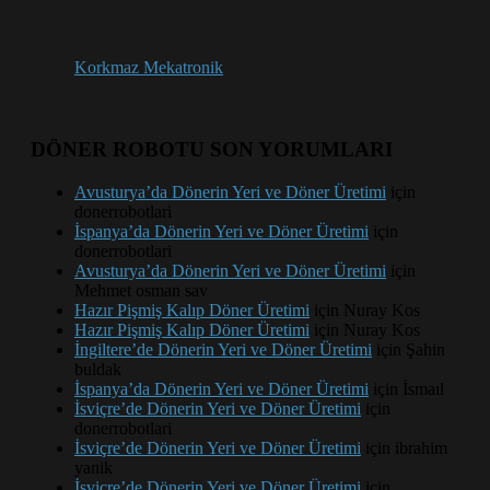
Korkmaz Mekatronik
DÖNER ROBOTU SON YORUMLARI
Avusturya’da Dönerin Yeri ve Döner Üretimi
için
donerrobotlari
İspanya’da Dönerin Yeri ve Döner Üretimi
için
donerrobotlari
Avusturya’da Dönerin Yeri ve Döner Üretimi
için
Mehmet osman sav
Hazır Pişmiş Kalıp Döner Üretimi
için
Nuray Kos
Hazır Pişmiş Kalıp Döner Üretimi
için
Nuray Kos
İngiltere’de Dönerin Yeri ve Döner Üretimi
için
Şahin
buldak
İspanya’da Dönerin Yeri ve Döner Üretimi
için
İsmaıl
İsviçre’de Dönerin Yeri ve Döner Üretimi
için
donerrobotlari
İsviçre’de Dönerin Yeri ve Döner Üretimi
için
ibrahim
yanik
İsviçre’de Dönerin Yeri ve Döner Üretimi
için