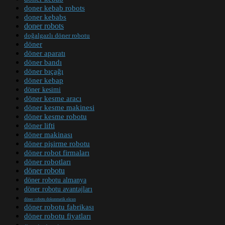
doner kebab robots
doner kebabs
doner robots
doğalgazlı döner robotu
döner
döner aparatı
döner bandı
döner bıçağı
döner kebap
döner kesimi
döner kesme aracı
döner kesme makinesi
döner kesme robotu
döner lifti
döner makinası
döner pişirme robotu
döner robot firmaları
döner robotları
döner robotu
döner robotu almanya
döner robotu avantajları
döner robotu dokunmatik ekran
döner robotu fabrikası
döner robotu fiyatları