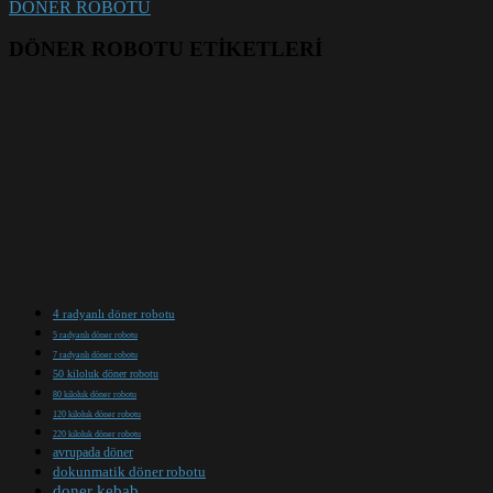
DÖNER ROBOTU
DÖNER ROBOTU ETİKETLERİ
4 radyanlı döner robotu
5 radyanlı döner robotu
7 radyanlı döner robotu
50 kiloluk döner robotu
80 kiloluk döner robotu
120 kiloluk döner robotu
220 kiloluk döner robotu
avrupada döner
dokunmatik döner robotu
doner kebab