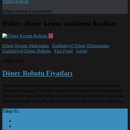
Döner Robotu
Döner Kesme Ekipmanları
Etiket:
döner kesme makinesi fiyatları
31
Döner Kesme Makinaları
/
Endüstriyel Döner Ekipmanları
/
Endüstriyel Döner Robotu
/
Fast Food
/
Genel
8 Mart 2016
Döner Robotu Fiyatları
Döner robotu kullanan işletmeler hızlarını artırırken maliyetlerini
düşürmeyi başardı. Özellikle paket servis hizmeti veren işletmeler
artan hızları sayesinde müşteri kapasitelerini de artırmayı başardılar.
The restaurants using the doner robot have succeeded to speed up...
Takip Et: