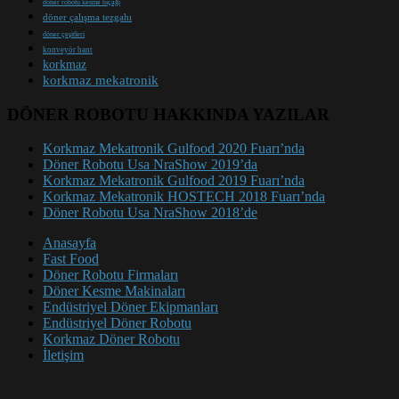
döner robotu kesme bıçağı
döner çalışma tezgahı
döner çeşitleri
konveyör bant
korkmaz
korkmaz mekatronik
DÖNER ROBOTU HAKKINDA YAZILAR
Korkmaz Mekatronik Gulfood 2020 Fuarı’nda
Döner Robotu Usa NraShow 2019’da
Korkmaz Mekatronik Gulfood 2019 Fuarı’nda
Korkmaz Mekatronik HOSTECH 2018 Fuarı’nda
Döner Robotu Usa NraShow 2018’de
Anasayfa
Fast Food
Döner Robotu Firmaları
Döner Kesme Makinaları
Endüstriyel Döner Ekipmanları
Endüstriyel Döner Robotu
Korkmaz Döner Robotu
İletişim