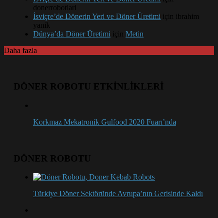
donerrobotlari
İsviçre’de Dönerin Yeri ve Döner Üretimi
için
ibrahim
yanik
Dünya’da Döner Üretimi
için
Metin
Daha fazla
DÖNER ROBOTU ETKİNLİKLERİ
Korkmaz Mekatronik Gulfood 2020 Fuarı’nda
DÖNER ROBOTU
Türkiye Döner Sektöründe Avrupa’nın Gerisinde Kaldı