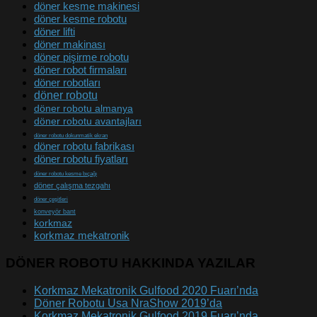
döner kesme makinesi
döner kesme robotu
döner lifti
döner makinası
döner pişirme robotu
döner robot firmaları
döner robotları
döner robotu
döner robotu almanya
döner robotu avantajları
döner robotu dokunmatik ekran
döner robotu fabrikası
döner robotu fiyatları
döner robotu kesme bıçağı
döner çalışma tezgahı
döner çeşitleri
konveyör bant
korkmaz
korkmaz mekatronik
DÖNER ROBOTU HAKKINDA YAZILAR
Korkmaz Mekatronik Gulfood 2020 Fuarı’nda
Döner Robotu Usa NraShow 2019’da
Korkmaz Mekatronik Gulfood 2019 Fuarı’nda