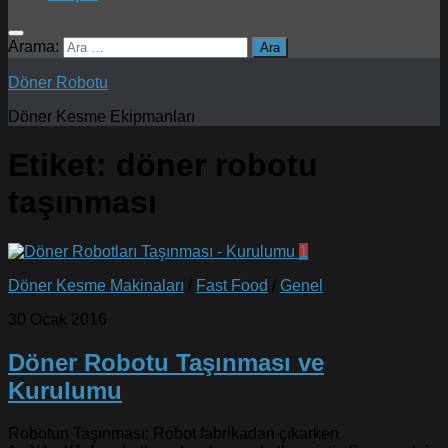
Arama:
Döner Robotu
Döner Kesme Ekipmanları
Etiket:
döner robotu
taşınması
1
Döner Kesme Makinaları
/
Fast Food
/
Genel
30 Ocak 2016
Döner Robotu Taşınması ve
Kurulumu
Robotun Taşınması: Robot fabrikadan çıkarken