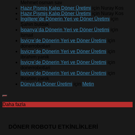
Mehmet osman sav
Hazır Pişmiş Kalıp Döner Üretimi
için
Nuray Kos
Hazır Pişmiş Kalıp Döner Üretimi
için
Nuray Kos
İngiltere’de Dönerin Yeri ve Döner Üretimi
için
Şahin buldak
İspanya’da Dönerin Yeri ve Döner Üretimi
için
İsmaıl
İsviçre’de Dönerin Yeri ve Döner Üretimi
için
donerrobotlari
İsviçre’de Dönerin Yeri ve Döner Üretimi
için
ibrahim yanik
İsviçre’de Dönerin Yeri ve Döner Üretimi
için
donerrobotlari
İsviçre’de Dönerin Yeri ve Döner Üretimi
için
ibrahim yanik
Dünya’da Döner Üretimi
için
Metin
Daha fazla
DÖNER ROBOTU ETKİNLİKLERİ