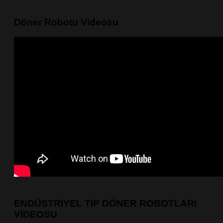
Döner Robotu Videosu
ENDÜSTRİYEL TİP DÖNER ROBOTLARI
VİDEOSU