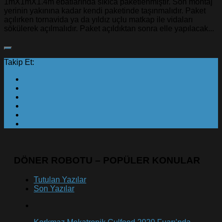
1mX1mX1.4m ebatlarında sıkıca paketlenmiştir. Son montaj
yerinin yakınına kadar kendi paketinde taşınmalıdır. Paket
açılırken tornavida ya da yıldız uçlu matkap ile vidaları
sökülerek açılmalıdır. Paket açıldıktan sonra elle yapılacak...
Takip Et:
DÖNER ROBOTU – POPÜLER KONULAR
Tutulan Yazılar
Son Yazılar